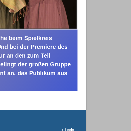
che beim Spielkreis
Und bei der Premiere des
nur an den zum Teil
gelingt der großen Gruppe
nt an, das Publikum aus
Login