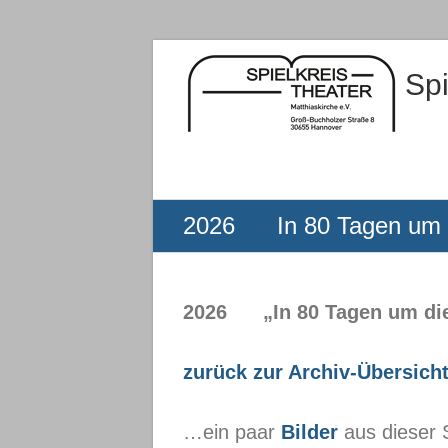
Zum
Inhalt
Spi
springen
2026 In 80 Tagen um d
2026 „In 80 Tagen um die
zurück zur Archiv-Übersich
…ein paar
Bilder
aus dieser S