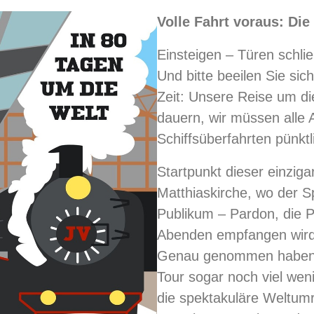
Volle Fahrt voraus: Die
Einsteigen – Türen schlie
Und bitte beeilen Sie sich
Zeit: Unsere Reise um di
dauern, wir müssen alle
Schiffsüberfahrten pünktl
Startpunkt dieser einzigar
Matthiaskirche, wo der S
Publikum – Pardon, die P
Abenden empfangen wird
Genau genommen haben w
Tour sogar noch viel weni
die spektakuläre Weltum