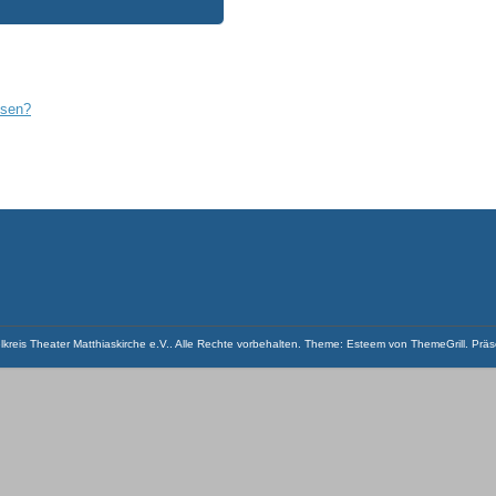
ssen?
lkreis Theater Matthiaskirche e.V.
. Alle Rechte vorbehalten. Theme:
Esteem
von ThemeGrill. Präs