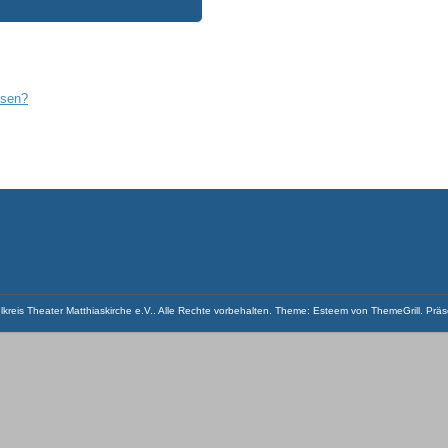
ssen?
lkreis Theater Matthiaskirche e.V.
. Alle Rechte vorbehalten. Theme:
Esteem
von ThemeGrill. Präs